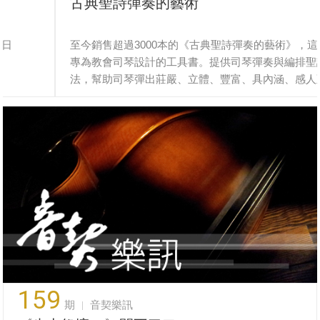
古典聖詩彈奏的藝術
至今銷售超過3000本的《古典聖詩彈奏的藝術》，這是一本
專為教會司琴設計的工具書。提供司琴彈奏與編排聖詩的方
法，幫助司琴彈出莊嚴、立體、豐富、具內涵、感人至深的
聖詩。
159
期
音契樂訊