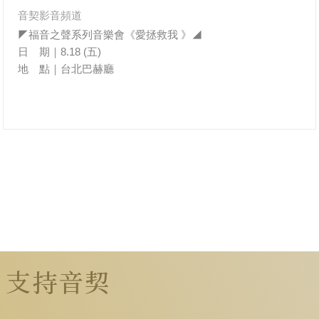
音契影音頻道
◤福音之聲系列音樂會《愛拯救我 》◢
日 期｜8.18 (五)
地 點｜台北巴赫廳
支持音契