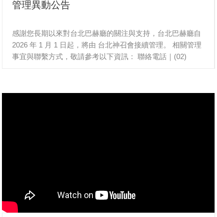
管理異動公告
感謝您長期以來對台北巴赫廳的關注與支持，台北巴赫廳自
2026 年 1 月 1 日起，將由 台北神召會接續管理。 相關管理
事宜與聯繫方式，敬請參考以下資訊： 聯絡電話｜(02)
2595-4477 管理單位｜台北神召會 聯絡人 ｜李蜀珍 小姐
因應管理調整，本官方帳號將於 2025 年 12 月 31 日起停止
更新，並於當日正式關閉。 特此公告，敬請周知。