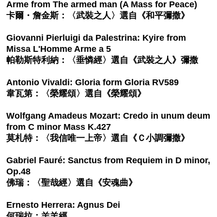
Arme from The armed man (A Mass for Peace)
卡爾・詹金斯：〈武裝之人〉選自《和平彌撒》
Giovanni Pierluigi da Palestrina: Kyire from
Missa L'Homme Arme a 5
帕勒斯特利納：〈垂憐經〉選自《武裝之人》彌撒
Antonio Vivaldi: Gloria form Gloria RV589
韋瓦第：〈榮耀頌〉選自《榮耀頌》
Wolfgang Amadeus Mozart: Credo in unum deum
from C minor Mass K.427
莫札特：〈我信唯一上帝〉選自《Ｃ小調彌撒》
Gabriel Fauré: Sanctus from Requiem in D minor,
Op.48
佛瑞：〈聖哉經〉選自《安魂曲》
Ernesto Herrera: Agnus Dei
何瑞拉：羔羊經