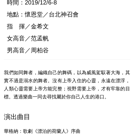
時間：2019/12/6-8
地點：懷恩堂／台北神召會
指 揮／金希文
女高音／范孟帆
男高音／周柏谷
我們如同舞者，編織自己的舞碼，以為威風駕馭著大海，其
實不過是溺水的舞者。沒有上帝入住的心靈，永遠在漂浮，
人類心靈需要上帝方能完整；視野需要上帝，才有牢靠的目
標。透過樂曲一同去尋找屬於你自己人生的港口。
演出曲目
華格納：歌劇《漂泊的荷蘭人》序曲