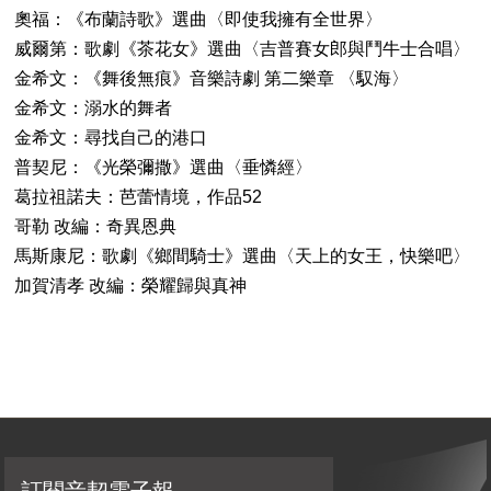
奧福：《布蘭詩歌》選曲〈即使我擁有全世界〉
威爾第：歌劇《茶花女》選曲〈吉普賽女郎與鬥牛士合唱〉
金希文：《舞後無痕》音樂詩劇 第二樂章 〈馭海〉
金希文：溺水的舞者
金希文：尋找自己的港口
普契尼：《光榮彌撒》選曲〈垂憐經〉
葛拉祖諾夫：芭蕾情境，作品52
哥勒 改編：奇異恩典
馬斯康尼：歌劇《鄉間騎士》選曲〈天上的女王，快樂吧〉
加賀清孝 改編：榮耀歸與真神
訂閱音契電子報