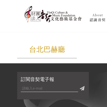
About
認識音契
台北巴赫廳
訂閱音契電子報