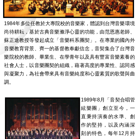
1984年多位任教於大專院校的音樂家，體認到台灣音樂環境
尚待耕耘，基於古典音樂滌淨心靈的功能，由范恩惠老師、
蘇正途教授等發起成立「音樂科系團契」。在專業的國內外
音樂教育背景、齊一的基督教奉獻信念，音契集合了台灣音
樂院校的教師、畢業生、在學青年以及具有豐富音樂素養的
社會人士，以音樂團契的組織，藉著高度的專業性、認同感
與凝聚力，為社會帶來具有音樂純度和心靈素質的歌聲與曲
調。
1989年8月「音契合唱管
絃樂團」創立至今，一
直秉持演奏的水準、創
作的堅持，以及內涵深
刻的特色，每年12月持