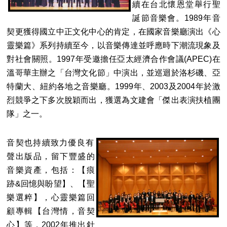
續在台北懷恩堂舉行聖
誕節音樂會。1989年音
契更獲得國立中正文化中心的肯定，在國家音樂廳演出《心
靈樂篇》系列持續至今，以音樂傳達並呼應時下潮流現象及
對社會關照。1997年受邀擔任亞太經濟合作會議(APEC)在
溫哥華主辦之「台灣文化節」中演出，並巡迴於洛杉磯、亞
特蘭大、紐約各地之音樂廳。1999年、2003及2004年於激
烈競爭之下多次脫穎而出，獲選為文建會「傑出表演扶植團
隊」之一。
音契也持續致力優良有
聲出版品，留下豐盛的
音樂資產，包括：【痕
跡&回憶與盼望】、【聖
樂選粹】，心靈樂篇回
顧專輯【台灣情，音契
心】等，2002年推出針