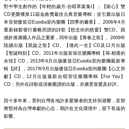
對中學生創作的【年輕的歲月-合唱草葉集I】；【留心】雙
CD更榮獲第11屆金曲獎最佳古典音樂專輯；並引薦出版日
本音契優笛亞Euodia室內樂團【四季的馨香】。2006年4月
重新錄製發行書樵所譜的詩歌【想念你的慈愛】雙CD。因
感於推廣國人作品之重要，同年出版【青春之歌】。2009年
陸續出版【凱旋之歌】CD、【僅此一生】CD及12月出版
【聖誕時刻】CD。2011年出版首張弦樂團專輯【尋‧相遇的
永恆】CD，2013年6月出版優笛亞Euodia室內樂團最新專
輯【絆】，2017年9月出版優笛亞Euodia室內樂團【心之所
獻】CD，12月出版最新合唱管弦樂團專輯【For You】
CD；另外在詩歌或演奏樂譜的出版，亦廣受喜愛及好評。
四十多年來，受到台灣各地許多愛樂者的支持與迴響，音契
將堅持為台灣奉獻的心志，期許在文化環境中，留下長遠的
影響。