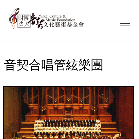
音契合唱管絃樂團