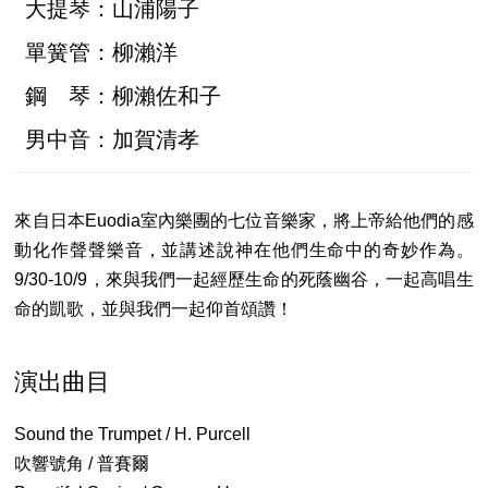
大提琴：山浦陽子
單簧管：柳瀨洋
鋼 琴：柳瀨佐和子
男中音：加賀清孝
來自日本Euodia室內樂團的七位音樂家，將上帝給他們的感
動化作聲聲樂音，並講述說神在他們生命中的奇妙作為。
9/30-10/9，來與我們一起經歷生命的死蔭幽谷，一起高唱生
命的凱歌，並與我們一起仰首頌讚！
演出曲目
Sound the Trumpet / H. Purcell
吹響號角 / 普賽爾