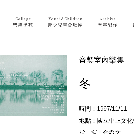
College
Youth&Children
Archive
聖樂學苑
青少兒童合唱團
歷年製作
音契室內樂集
冬
時間：1997/11/11
地點：國立中正文化
指 揮：金希文