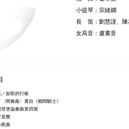
小提琴：宗緒嫻
長 笛：劉慧謹、陳
女高音：盧書音
目
基／如歌的行板
／〈間奏曲〉選自《鄉間騎士》
蘭登堡協奏曲第四號
寄居蟹
小夜曲