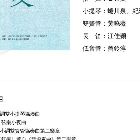
小提琴：蜷川泉、紀
雙簧管：黃曉薇
長 笛：江佳穎
低音管：曾鈴淳
目
小調雙小提琴協湊曲
：弦樂小夜曲
D小調雙簧管協奏曲第二樂章
〈釘痕〉選自《雙協奏曲》第二樂章