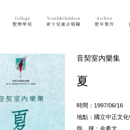
College
Youth&Children
Archive
聖樂學苑
青少兒童合唱團
歷年製作
音契室內樂集
夏
時間：1997/06/16
地點：國立中正文化
指 揮：金希文