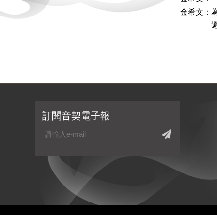
金希文：
避海人
訂閱音契電子報