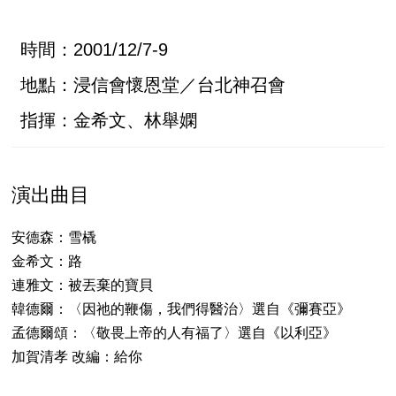
時間：2001/12/7-9
地點：浸信會懷恩堂／台北神召會
指揮：金希文、林舉嫻
演出曲目
安德森：雪橇
金希文：路
連雅文：被丟棄的寶貝
韓德爾：〈因祂的鞭傷，我們得醫治〉選自《彌賽亞》
孟德爾頌：〈敬畏上帝的人有福了〉選自《以利亞》
加賀清孝 改編：給你