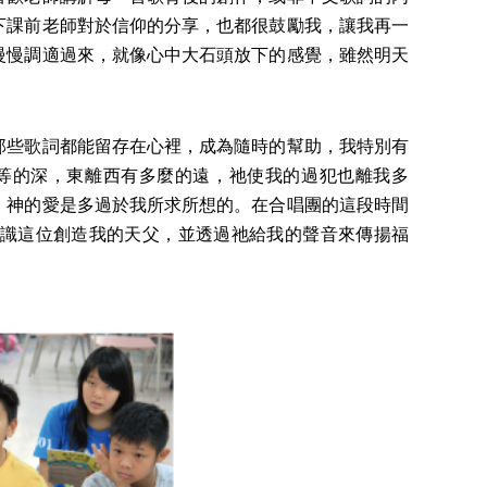
下課前老師對於信仰的分享，也都很鼓勵我，讓我再一
慢慢調適過來，就像心中大石頭放下的感覺，雖然明天
些歌詞都能留存在心裡，成為隨時的幫助，我特別有
等的深，東離西有多麼的遠，祂使我的過犯也離我多
，神的愛是多過於我所求所想的。在合唱團的這段時間
識這位創造我的天父，並透過祂給我的聲音來傳揚福