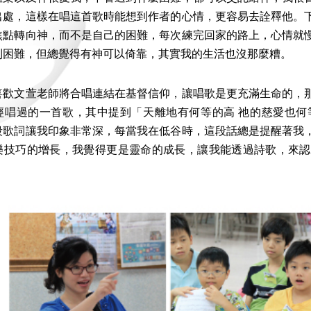
出處，這樣在唱這首歌時能想到作者的心情，更容易去詮釋他。
焦點轉向神，而不是自己的困難，每次練完回家的路上，心情就
到困難，但總覺得有神可以倚靠，其實我的生活也沒那麼糟。
文萱老師將合唱連結在基督信仰，讓唱歌是更充滿生命的，那
經唱過的一首歌，其中提到「天離地有何等的高 祂的慈愛也何
段歌詞讓我印象非常深，每當我在低谷時，這段話總是提醒著我
樂技巧的增長，我覺得更是靈命的成長，讓我能透過詩歌，來認