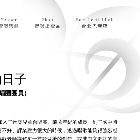
Ypaper
Shop
Bach Recital Hall
音契樂訊
音契出版品
台北巴赫廳
的日子
唱團團員）
入了音契兒童合唱團。隨著年紀的成長，到了國中時
情不好、課業壓力很大的時候，透過唱歌能夠很強烈感
喜歡老師講解每一首歌背後的創作，或非中文歌詞的內