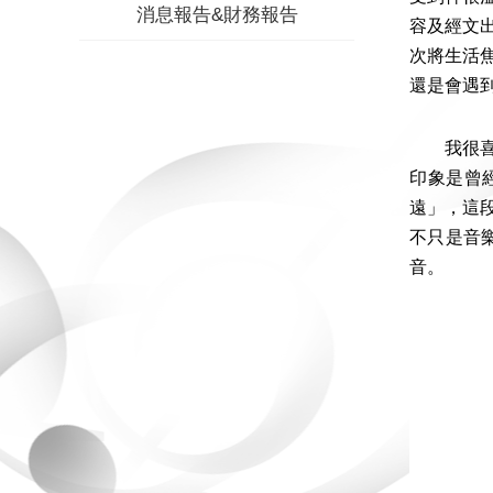
消息報告&財務報告
容及經文
次將生活
還是會遇
我很喜歡
印象是曾
遠」，這
不只是音
音。