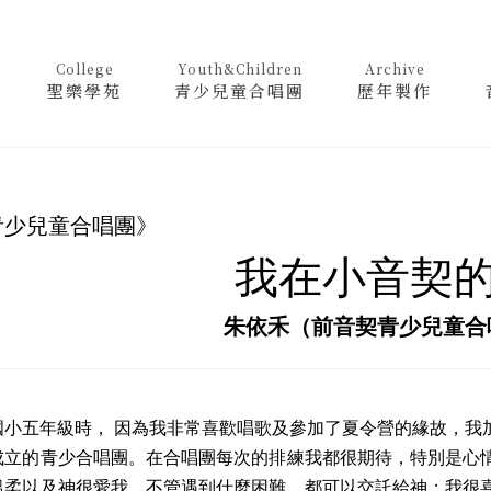
College
Youth&Children
Archive
聖樂學苑
青少兒童合唱團
歷年製作
青少兒童合唱團》
我在小音契
朱依禾（前音契青少兒童合
五年級時， 因為我非常喜歡唱歌及參加了夏令營的緣故，我加
成立的青少合唱團。在合唱團每次的排練我都很期待，特別是心
溫柔以及神很愛我，不管遇到什麼困難，都可以交託給神；我很