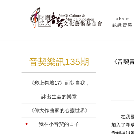
About
認識音契
音契樂訊135期
《音契
《步上祭壇17》面對自我，被神塑造
詠出生命的樂章
《偉大作曲家的心靈世界》蕭邦 (上)
在我國小
我在小音契的日子
加入了剛
受到神很