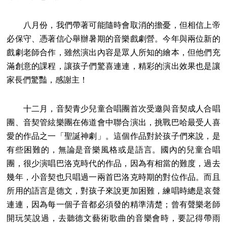
八月份，我們帶著可能隨時會取消的擔憂，但相信上帝
必保守、憑著信心舉辦暑期的音樂戲劇營。今年與兩位新的
戲劇老師合作，雖然演出內容是眾人所知的繪本，但他們充
滿創意的課程，讓孩子們驚喜連連，精彩的演出效果也是讓
家長們驚豔，感謝主！
十二月，音契青少兒童合唱團首次受邀與音契成人合唱
團、音契管絃樂團在佈道會中聯合演出，挑戰巴哈最受人喜
愛的作品之一「聖誕神劇」。這個作品對於孩子們來說，是
有些困難的，無論是音樂風格或是語言。國內的兒童合唱
團，很少演唱巴洛克時代的作品，因為有相當的難度，過去
幾年，小音契也只唱過一兩首巴洛克時期的對位作品。而且
所用的語言是德文，對孩子來說更加困難，練唱時總是哀聲
連連，因為每一個子音都必須發的精準清楚；曾有聲樂老師
開玩笑說過，去聽德文藝術歌曲的音樂會時，要記得帶雨