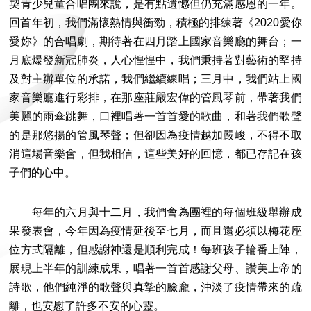
契青少兒童合唱團來說，是有點遺憾但仍充滿感恩的一年。
回首年初，我們滿懷熱情與衝勁，積極的排練著《2020愛你
愛妳》的合唱劇，期待著在四月踏上國家音樂廳的舞台；一
月底爆發新冠肺炎，人心惶惶中，我們秉持著對藝術的堅持
及對主辦單位的承諾，我們繼續練唱；三月中，我們站上國
家音樂廳進行彩排，在那座莊嚴宏偉的管風琴前，帶著我們
美麗的雨傘跳舞，口裡唱著一首首愛的歌曲，和著我們歌聲
的是那悠揚的管風琴聲；但卻因為疫情越加嚴峻，不得不取
消這場音樂會，但我相信，這些美好的回憶，都已存記在孩
子們的心中。
每年的六月與十二月，我們會為團裡的每個班級舉辦成
果發表會，今年因為疫情延後至七月，而且還必須以梅花座
位方式隔離，但感謝神還是順利完成！每班孩子輪番上陣，
展現上半年的訓練成果，唱著一首首感謝父母、讚美上帝的
詩歌，他們純淨的歌聲與真摯的臉龐，沖淡了疫情帶來的疏
離，也安慰了許多不安的心靈。