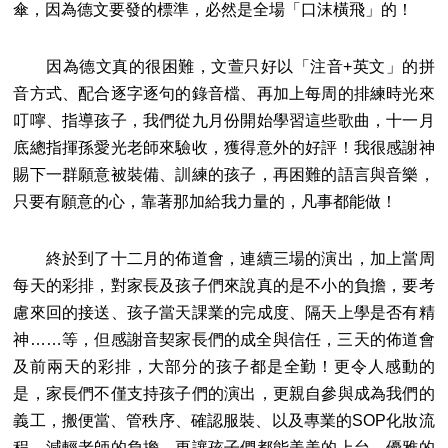
傘，因為德文要發的標準，必然是全場「口沫橫飛」的！
因為德文真的很困難，文萱只好以「注音+英文」的拼
音方式、配合逐字逐句的錄音檔、再加上每周的排練時光來
叮嚀、指導孩子，我們從九月份開始學習這些歌曲，十一月
底總指揮孫愛光老師來驗收，獲得意外的好評！我很感謝神
賜下一群願意被裝備、訓練的孩子，再困難的語言與音樂，
只要有願意的心，靠著那加給我力量的，凡事都能做！
終於到了十二月的佈道會，連續三場的演出，加上當周
每天的彩排，對家長及孩子們來說真的是不小的負擔，要考
慮來回的接送、孩子當天課業的完成度、隔天上學是否有精
神……等，但感謝音契家長們的成全與信任，三天的佈道會
及前兩天的彩排，大部分的孩子都是全勤！更令人感動的
是，家長們不僅支持孩子們的演出，更親自參與成為我們的
義工，搬便當、管秩序、確認服裝、以及專業的SOP化妝流
程，減輕老師的負擔，更讓孩子們都能美美的上台，優雅的