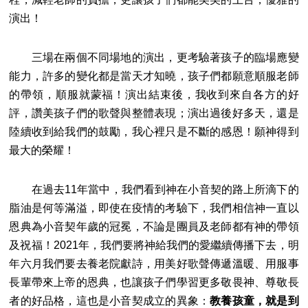
演出！
三場在兩個不同場地的演出，更考驗著孩子的臨場應變
能力，許多的變化都是當天才知曉，孩子們都願意順服老師
的帶領，順服就蒙福！演出結束後，我收到來自各方的好
評，讚美孩子們的歌聲與整體表現；演出過後好多天，還是
陸續收到給我們的鼓勵，我心裡只是不斷的感恩！願神得到
最大的榮耀！
在過去11年當中，我們看到神在小音契的路上所滴下的
脂油是何等滿溢，即使在疫情的考驗下，我們相信神一直以
恩典為小音契年歲的冠冕，不論是團員及老師都有神的帶領
及祝福！2021年，我們要將神給我們的愛繼續傳播下去，明
年六月我們要去養老院獻詩，用美好歌聲傳遞溫暖、用服事
長輩帶來上帝的恩典，也讓孩子們學習更多敬畏神、尊敬長
者的好品格，這也是小音契成立的異象：
教養孩童，就是到