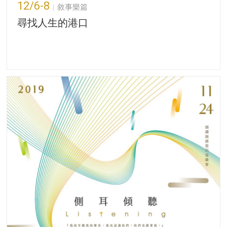
12/6-8
敘事樂篇
尋找人生的港口