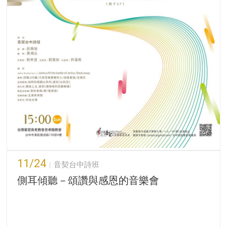
11/24
音契台中詩班
側耳傾聽－頌讚與感恩的音樂會