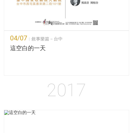
04/07
敘事樂篇－台中
這空白的一天
2017