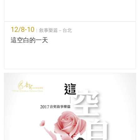
12/8-10
敘事樂篇－台北
這空白的一天