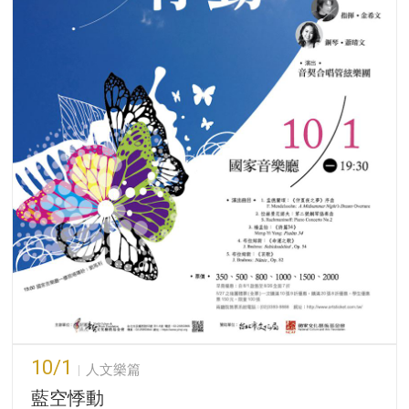
10/1
人文樂篇
藍空悸動