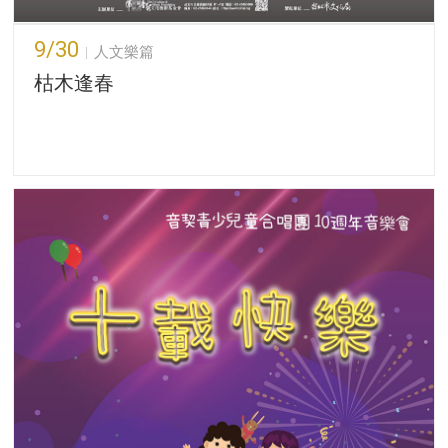
9/30
人文樂篇
枯木逢春