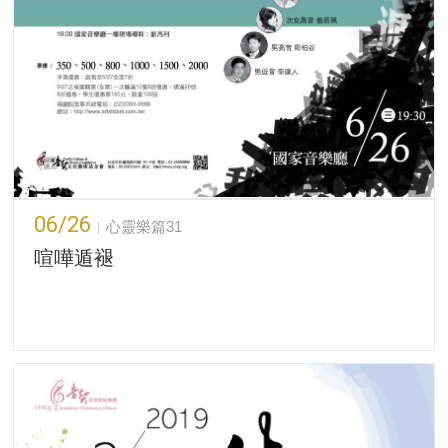
06/26
心靈樂篇31
喧嘩遁褪