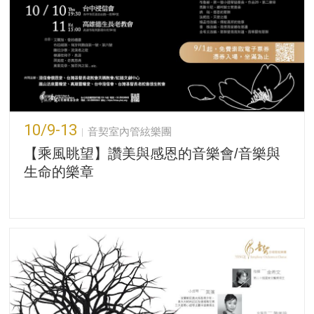
10/9-13
音契室內管絃樂團
【乘風眺望】讚美與感恩的音樂會/音樂與
生命的樂章