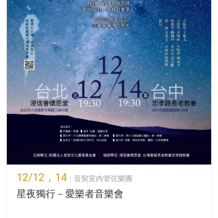
12/12，14
音契室內管弦樂團
星夜獨行－愛樂者音樂會