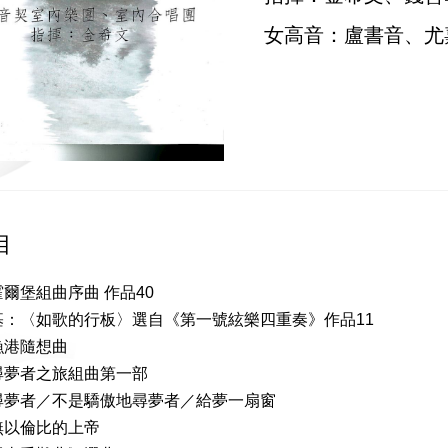
女高音：盧書音、尤
目
爾堡組曲序曲 作品40
基：〈如歌的行板〉選自《第一號絃樂四重奏》作品11
漁港隨想曲
尋夢者之旅組曲第一部
／不是驕傲地尋夢者／給夢一扇窗
無以倫比的上帝