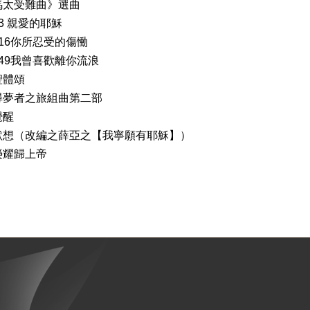
馬太受難曲》選曲
 親愛的耶穌
6你所忍受的傷慟
9我曾喜歡離你流浪
聖體頌
尋夢者之旅組曲第二部
醒
改編之薛亞之【我寧願有耶穌】）
歸上帝