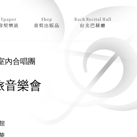
Ypaper
Shop
Bach Recital Hall
音契樂訊
音契出版品
台北巴赫廳
室內合唱團
旅音樂會
館
華