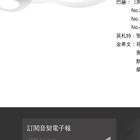
巴赫：《
No.3
No.1
No.4
莫札特：
金希文：
覺
默想（
榮耀
訂閱音契電子報