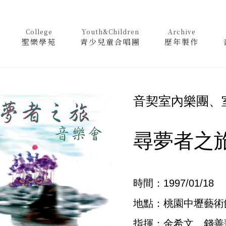
College
Youth&Children
Archive
聖樂學苑
青少兒童合唱團
歷年製作
音契室內樂團、
尋夢者之
時間：1997/01/18
地點：桃園中壢藝術
指揮：金希文、錢善