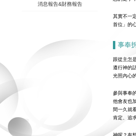
消息報告&財務報告
其實不一
首位」的
▌事奉
跟從主怎
遵行神的
光照內心
參與事奉
他會友也
間一久就
肯定、追
神呢？有