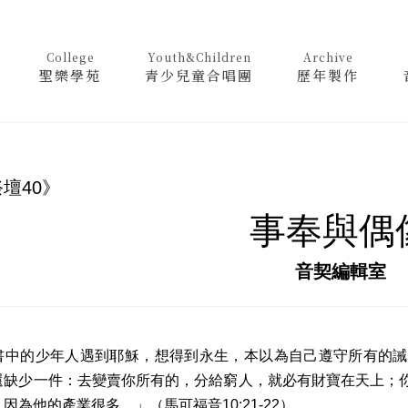
College
Youth&Children
Archive
聖樂學苑
青少兒童合唱團
歷年製作
壇40》
事奉與偶
音契編輯室
書中的少年人遇到耶穌，想得到永生，本以為自己遵守所有的誡
）
還缺少一件：去變賣你所有的，分給窮人，就必有財寶在天上；
因為他的產業很多。」（馬可福音10:21-22）