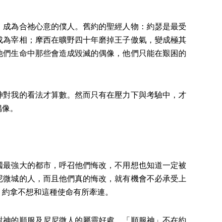
，成為合祂心意的僕人。舊約的聖經人物：約瑟是最受
成為宰相；摩西在曠野四十年磨掉王子傲氣，變成極其
他們生命中那些會造成毀滅的偶像，他們只能在艱困的
。
神對我的看法才算數。然而只有在壓力下與考驗中，才
偶像。
國最強大的都市，呼召他們悔改，不用想也知道一定被
尼微城的人，而且他們真的悔改，就有機會不必承受上
，約拿不想和這種使命有所牽連。
對神的順服及尼尼微人的屬靈好處。「順服神」不在約