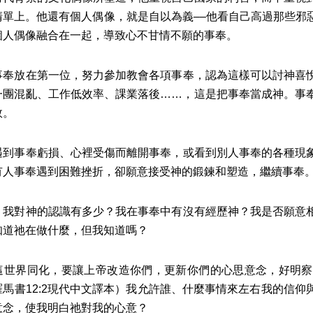
清單上。他還有個人偶像，就是自以為義––他看自己高過那些邪
個人偶像融合在一起，導致心不甘情不願的事奉。
事奉放在第一位，努力參加教會各項事奉，認為這樣可以討神喜
一團混亂、工作低效率、課業落後……，這是把事奉當成神。事
敗。
遇到事奉虧損、心裡受傷而離開事奉，或看到別人事奉的各種現
有人事奉遇到困難挫折，卻願意接受神的鍛鍊和塑造，繼續事奉
：我對神的認識有多少？我在事奉中有沒有經歷神？我是否願意
知道祂在做什麼，但我知道嗎？
這世界同化，要讓上帝改造你們，更新你們的心思意念，好明察
羅馬書12:2現代中文譯本​）我允許誰、什麼事情來左右我的信
意念，使我明白祂對我的心意？