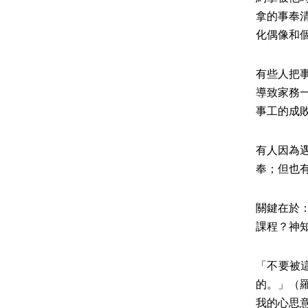
拿的事奉
化偶像和
有些人把
導致家務
事工的成
有人因為
奉；但也
關鍵在於
課程？神
「不要被
的。」（
我的心思