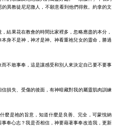
惡的異教徒尼尼微人，不願意看到他們得救。約拿的文
悅，結果花在教會的時間比家裡多，忽略應盡的本分，
奉本身不是神，神才是神。神看重祂兒女的靈命，勝過
象而不敢事奉，這是讓感受和別人來決定自己要不要事
。
相信損失、受傷的後面，有神暗藏對我的屬靈肌肉訓練
什麼是祂的旨意，知道什麼是良善、完全，可蒙悅納
仰與事奉心志？我是否相信，神要藉著事奉改造我，更新