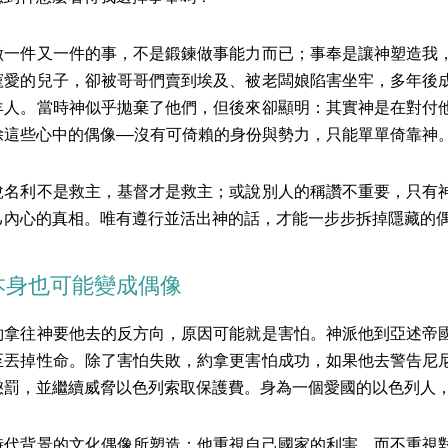
做一件又一件的事，不是鍛鍊做事能力而已；事奉是讓神塑造我
寵愛的兒子，卻被哥哥們賣到埃及、被老闆娘陷害坐牢，多年後
羊人。當時神似乎拋棄了他們，但後來卻顯明：其實神是在對付
除這些心中的偶像––沒有可倚賴的身份與勢力，只能單單倚靠神
說名利不是救主，基督才是救主；或說別人的稱讚不重要，只有
己內心的真相。唯有遵行並活出神的話，才能一步步拆掉隱藏的
本身也可能變成偶像
約拿往神要他去的反方向，原因可能就是害怕。神派他到亞述帝
至丟掉性命。除了害怕失敗，約拿更害怕成功，如果他去警告尼
懲罰，並繼續威脅以色列索取保護費。身為一個愛國的以色列人
時代背景的文化偶像所塑造；他重視自己國家的利害，而不重視