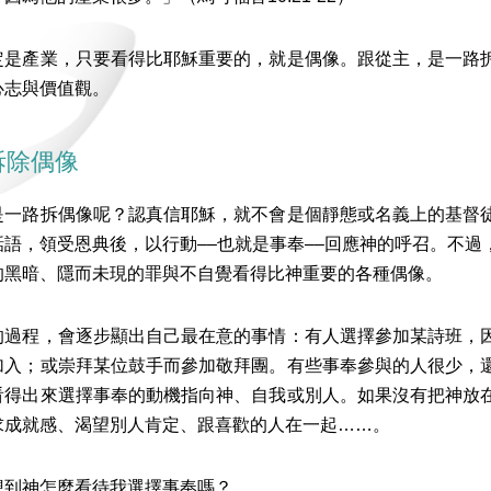
定是產業，只要看得比耶穌重要的，就是偶像。跟從主，是一路
心志與價值觀。
拆除偶像
是一路拆偶像呢？認真信耶穌，就不會是個靜態或名義上的基督
話語，領受恩典後，以行動––也就是事奉––回應神的呼召。不
的黑暗、隱而未現的罪與不自覺看得比神重要的各種偶像。
的過程，會逐步顯出自己最在意的事情：有人選擇參加某詩班，
加入；或崇拜某位鼓手而參加敬拜團。有些事奉參與的人很少，
看得出來選擇事奉的動機指向神、自我或別人。如果沒有把神放
求成就感、渴望別人肯定、跟喜歡的人在一起……。
想到神怎麼看待我選擇事奉嗎？