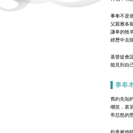
事奉不是
父親雅各
謙卑的牧
經歷中去
基督徒會
能見到自
▌事奉
舊約先知
嘲笑，甚
帝忿怒的
約拿被他