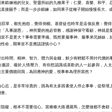
訓來鍛鍊祂的兒女。聖靈所結的九種果子：仁愛、喜樂、和平、
就直接賜予；而是一步步鍛鍊，如同果子從種子開始慢慢長大、
到罰單，都先抱怨，覺得倒楣。基督徒也時常是這個反應：覺得
說「凡事謝恩」，神所愛的祂必管教，感謝神保守看顧，神就是
價豈不是更大？事奉需要準備。既然要服事神、服事弟兄姊妹，
的性命，開車豈不是應該謹慎小心？
付出時間、精神、智力、體力與金錢，鮮少有輕鬆不用付代價的
力邀請、礙於人情壓力、有你想認識或喜歡的人一起參與，人太
救主重價贖回我，為回應神的愛，視事奉為理所當然？
的心志，是非常珍貴的，因為有太多因素使人停止事奉，從祭壇
機會。
有阻礙，根本不需要信心。當條條大路通羅馬，怎麼做都不會錯