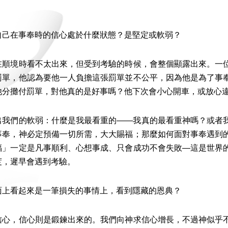
自己在事奉時的信心處於什麼狀態？是堅定或軟弱？
在順境時看不太出來，但受到考驗的時候，會整個顯露出來。一
罰單，他認為要他一人負擔這張罰單並不公平，因為他是為了事
他分攤付罰單，對他真的是好事嗎？他下次會小心開車，或放心
出我們的軟弱：什麼是我最看重的——我真的最看重神嗎？或者
事奉，神必定預備一切所需，大大賜福；那麼如何面對事奉遇到
福」一定是凡事順利、心想事成、只會成功不會失敗—這是世界
度，遲早會遇到考驗。
面上看起來是一筆損失的事情上，看到隱藏的恩典？
信心，信心則是鍛鍊出來的。我們向神求信心增長，不過神似乎