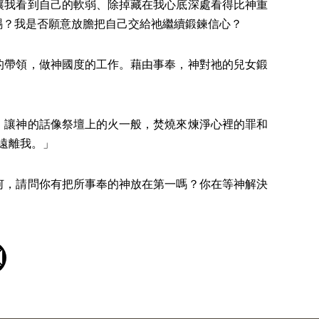
讓我看到自己的軟弱、除掉藏在我心底深處看得比神重
賜？我是否願意放膽把自己交給祂繼續鍛鍊信心？
的帶領，做神國度的工作。藉由事奉，神對祂的兒女鍛
，讓神的話像祭壇上的火一般，焚燒來煉淨心裡的罪和
卻遠離我。」
何，請問你有把所事奉的神放在第一嗎？你在等神解決