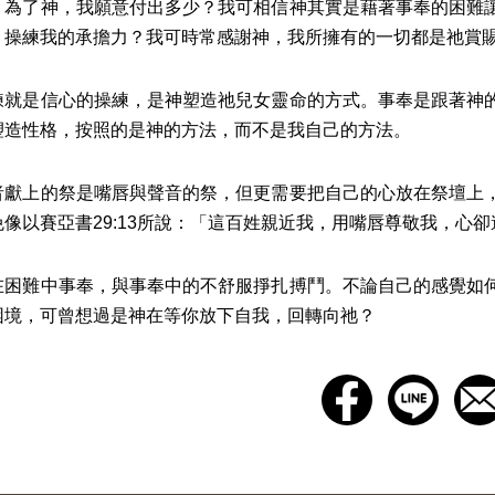
：為了神，我願意付出多少？我可相信神其實是藉著事奉的困難
、操練我的承擔力？我可時常感謝神，我所擁有的一切都是祂賞
鍊就是信心的操練，是神塑造祂兒女靈命的方式。事奉是跟著神
塑造性格，按照的是神的方法，而不是我自己的方法。
者獻上的祭是嘴唇與聲音的祭，但更需要把自己的心放在祭壇上
像以賽亞書29:13所說：「這百姓親近我，用嘴唇尊敬我，心
在困難中事奉，與事奉中的不舒服掙扎搏鬥。不論自己的感覺如
困境，可曾想過是神在等你放下自我，回轉向祂？