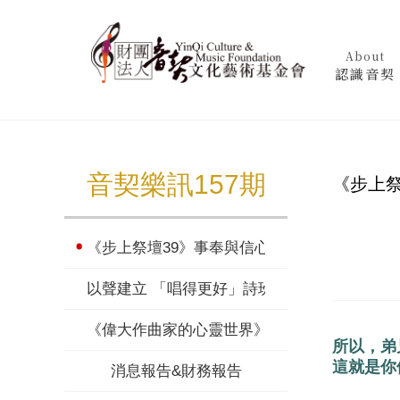
About
認識音契
音契樂訊157期
《步上祭
《步上祭壇39》事奉與信心
以聲建立 「唱得更好」詩班與合唱團員聲樂講
《偉大作曲家的心靈世界》華格納 (下)
所以，弟
這就是你
消息報告&財務報告