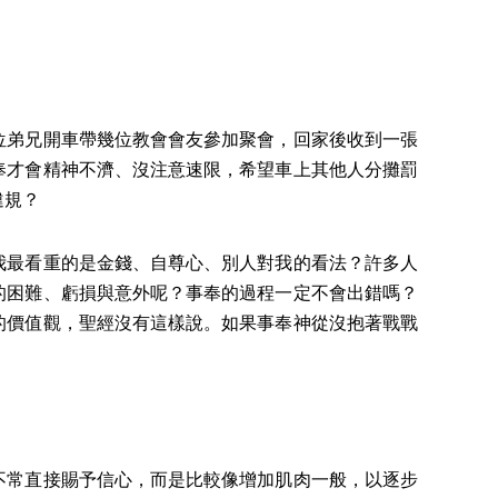
位弟兄開車帶幾位教會會友參加聚會，回家後收到一張
奉才會精神不濟、沒注意速限，希望車上其他人分攤罰
違規？
我最看重的是金錢、自尊心、別人對我的看法？許多人
的困難、虧損與意外呢？事奉的過程一定不會出錯嗎？
的價值觀，聖經沒有這樣說。如果事奉神從沒抱著戰戰
不常直接賜予信心，而是比較像增加肌肉一般，以逐步