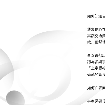
如何知道
通常信心
高額交通
款。但幫
事奉會顯
認為參與
「上帝賜
兢兢的態
如何在表
事奉需要